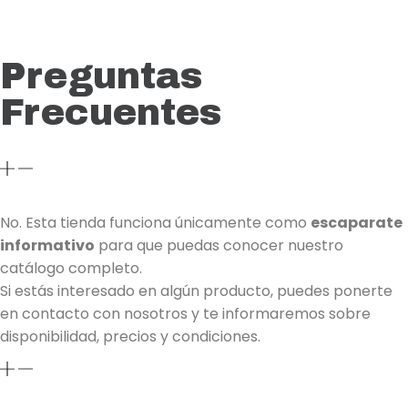
Leer más
Preguntas
Frecuentes
01. ¿Puedo comprar los productos directamente
desde la web?
No. Esta tienda funciona únicamente como
escaparate
informativo
para que puedas conocer nuestro
catálogo completo.
Si estás interesado en algún producto, puedes ponerte
en contacto con nosotros y te informaremos sobre
disponibilidad, precios y condiciones.
02. ¿Cómo puedo solicitar información o realizar un
pedido?