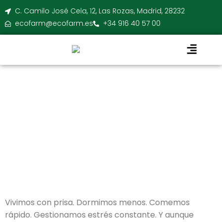
C. Camilo José Cela, 12, Las Rozas, Madrid, 28232
ecofarm@ecofarm.es
+34 916 40 57 00
Categoría:
Suplementa
Lo que tu cuerpo realmente necesita
Vivimos con prisa. Dormimos menos. Comemos
rápido. Gestionamos estrés constante. Y aunque