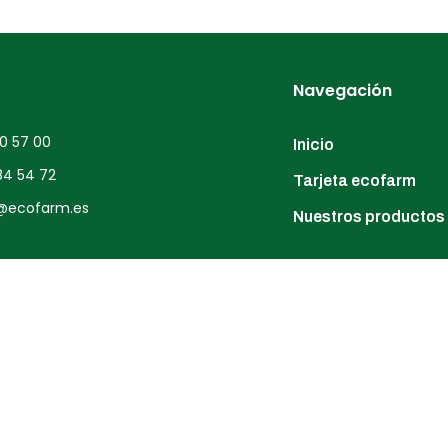
Navegación
0 57 00
Inicio
84 54 72
Tarjeta ecofarm
@ecofarm.es
Nuestros productos