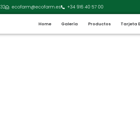
232
ecofarm@ecofarm.es
+34 916 40 57 00
Home
Galería
Productos
Tarjeta 
orizar